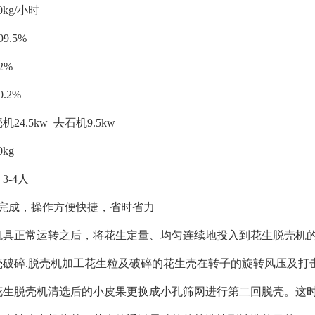
0kg/小时
9.5%
2%
.2%
24.5kw 去石机9.5kw
0kg
3-4人
钟完成，操作方便快捷，省时省力
机具正常运转之后，将花生定量、均匀连续地投入到花生脱壳机
壳破碎.脱壳机加工花生粒及破碎的花生壳在转子的旋转风压及打
花生脱壳机清选后的小皮果更换成小孔筛网进行第二
回
脱壳。这