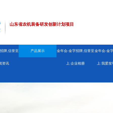
山东省农机装备研发创新计划项目
招牌,信誉至
产品展示
金年会-金字招牌,信誉至
金年会-金
闻资讯
上:
企业相册
上:
我爱发