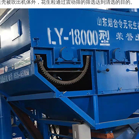
轻的花生壳被吹出机体外，花生粒通过震动筛的筛选达到清选的目的。